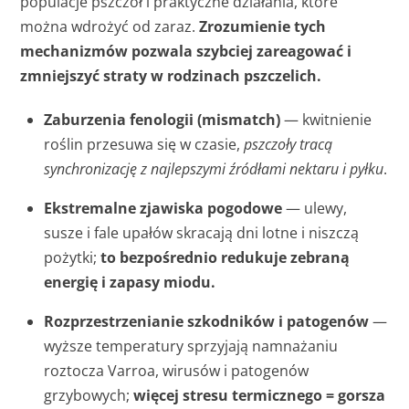
populacje pszczół i praktyczne działania, które
można wdrożyć od zaraz.
Zrozumienie tych
mechanizmów pozwala szybciej zareagować i
zmniejszyć straty w rodzinach pszczelich.
Zaburzenia fenologii (mismatch)
— kwitnienie
roślin przesuwa się w czasie,
pszczoły tracą
synchronizację z najlepszymi źródłami nektaru i pyłku
.
Ekstremalne zjawiska pogodowe
— ulewy,
susze i fale upałów skracają dni lotne i niszczą
pożytki;
to bezpośrednio redukuje zebraną
energię i zapasy miodu.
Rozprzestrzenianie szkodników i patogenów
—
wyższe temperatury sprzyjają namnażaniu
roztocza Varroa, wirusów i patogenów
grzybowych;
więcej stresu termicznego = gorsza