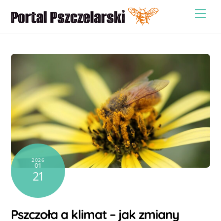
Skip
Men
to
content
2026
01
21
Pszczoła a klimat – jak zmiany