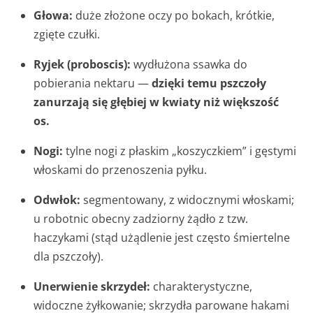
Głowa:
duże złożone oczy po bokach, krótkie,
zgięte czułki.
Ryjek (proboscis):
wydłużona ssawka do
pobierania nektaru —
dzięki temu pszczoły
zanurzają się głębiej w kwiaty niż większość
os.
Nogi:
tylne nogi z płaskim „koszyczkiem” i gęstymi
włoskami do przenoszenia pyłku.
Odwłok:
segmentowany, z widocznymi włoskami;
u robotnic obecny zadziorny żądło z tzw.
haczykami (stąd użądlenie jest często śmiertelne
dla pszczoły).
Unerwienie skrzydeł:
charakterystyczne,
widoczne żyłkowanie; skrzydła parowane hakami