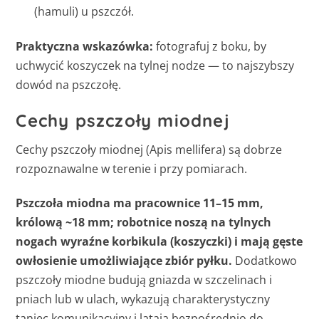
(hamuli) u pszczół.
Praktyczna wskazówka:
fotografuj z boku, by
uchwycić koszyczek na tylnej nodze — to najszybszy
dowód na pszczołę.
Cechy pszczoły miodnej
Cechy pszczoły miodnej (Apis mellifera) są dobrze
rozpoznawalne w terenie i przy pomiarach.
Pszczoła miodna ma pracownice 11–15 mm,
królową ~18 mm; robotnice noszą na tylnych
nogach wyraźne korbikula (koszyczki) i mają gęste
owłosienie umożliwiające zbiór pyłku.
Dodatkowo
pszczoły miodne budują gniazda w szczelinach i
pniach lub w ulach, wykazują charakterystyczny
taniec komunikacyjny i latają bezpośrednio do