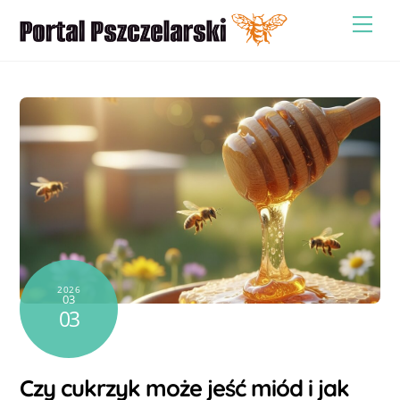
Skip
Men
to
content
2026
03
03
Czy cukrzyk może jeść miód i jak