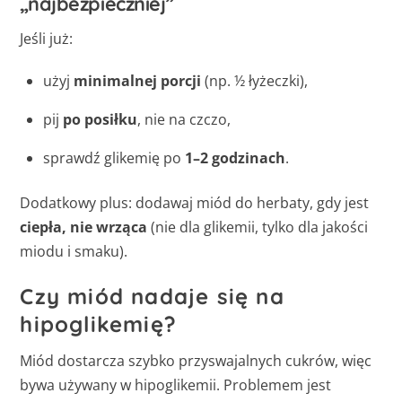
„najbezpieczniej”
Jeśli już:
użyj
minimalnej porcji
(np. ½ łyżeczki),
pij
po posiłku
, nie na czczo,
sprawdź glikemię po
1–2 godzinach
.
Dodatkowy plus: dodawaj miód do herbaty, gdy jest
ciepła, nie wrząca
(nie dla glikemii, tylko dla jakości
miodu i smaku).
Czy miód nadaje się na
hipoglikemię?
Miód dostarcza szybko przyswajalnych cukrów, więc
bywa używany w hipoglikemii. Problemem jest