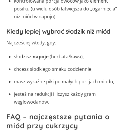
kontrolowana porcja owoców jako element
posiłku (u wielu osób łatwiejsza do „ogarnięcia”
niż miód w napoju).
Kiedy lepiej wybrać słodzik niż miód
Najczęściej wtedy, gdy:
słodzisz
napoje
(herbata/kawa),
chcesz słodkiego smaku codziennie,
masz wyraźne piki po małych porcjach miodu,
jesteś na redukcji i liczysz każdy gram
węglowodanów.
FAQ – najczęstsze pytania o
miód przy cukrzycy