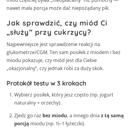
miód częściej bywa „nieopłacalny” niż pomocny —
nawet mała porcja może dać niepożądany pik.
Jak sprawdzić, czy miód Ci
„służy” przy cukrzycy?
Najpewniejsze jest sprawdzenie reakcji na
glukometrze/CGM. Ten sam posiłek z miodem i bez
miodu pokazuje, czy miód jest dla Ciebie
„okazjonalny”, czy jednak robi za duży skok.
Protokół testu w 3 krokach
Wybierz posiłek, który jesz często (np. jogurt
naturalny + orzechy).
Zjedz go raz
bez miodu
, a innego dnia
z tą samą
porcją
miodu (np. ½–1 łyżeczki).