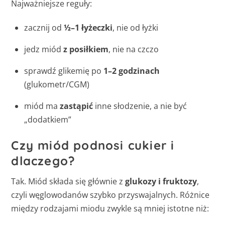
Najważniejsze reguły:
zacznij od
½–1 łyżeczki
, nie od łyżki
jedz miód
z posiłkiem
, nie na czczo
sprawdź glikemię po
1–2 godzinach
(glukometr/CGM)
miód ma
zastąpić
inne słodzenie, a nie być
„dodatkiem”
Czy miód podnosi cukier i
dlaczego?
Tak. Miód składa się głównie z
glukozy i fruktozy
,
czyli węglowodanów szybko przyswajalnych. Różnice
między rodzajami miodu zwykle są mniej istotne niż: