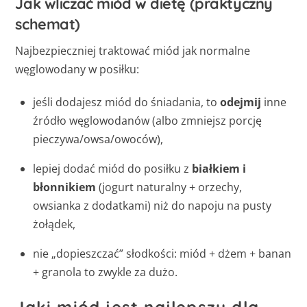
Jak wliczać miód w dietę (praktyczny
schemat)
Najbezpieczniej traktować miód jak normalne
węglowodany w posiłku:
jeśli dodajesz miód do śniadania, to
odejmij
inne
źródło węglowodanów (albo zmniejsz porcję
pieczywa/owsa/owoców),
lepiej dodać miód do posiłku z
białkiem i
błonnikiem
(jogurt naturalny + orzechy,
owsianka z dodatkami) niż do napoju na pusty
żołądek,
nie „dopieszczać” słodkości: miód + dżem + banan
+ granola to zwykle za dużo.